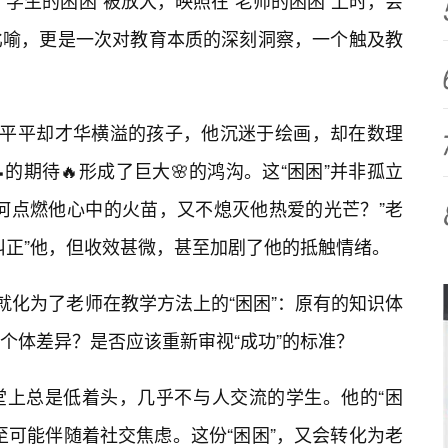
学生的困困”被放大，映照在“老师的困困”上时，会
比喻，更是一次对教育本质的深刻洞察，一个触及教
绩平平却才华横溢的孩子，他沉迷于绘画，却在数理
的期待🔥形成了巨大🌸的鸿沟。这“困困”并非孤立
何点燃他心中的火苗，又不熄灭他热爱的光芒？”老
纠正”他，但收效甚微，甚至加剧了他的抵触情绪。
就化为了老师在教学方法上的“困困”：原有的知识体
个体差异？是否应该重新审视“成功”的标准？
堂上总是低着头，几乎不与人交流的学生。他的“困
至可能伴随着社交焦虑。这份“困困”，又会转化为老