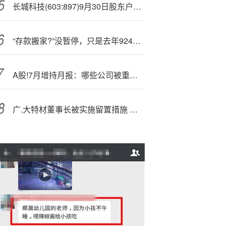
长城科技(603:897)9月30日股东户数2.78万户，较上期增加5.96%
“存款搬家?”没暂停，只是去年924基数太高？
A股!7月增持月报：哪些公司被重要股东大额增持？一公司将被最高增持近10%
广.大特材董事长被实施留置措施 公司回应日常经营情况正常