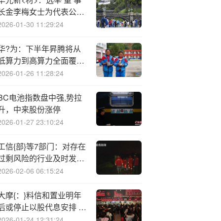
长金李梅女士为代表公司
执行公司事务的董事
2026-01-30 11:29:24
华?为：下半年昇腾将从
低算力到高算力全面覆盖
边端场景，CANN年底完
2026-01-26 11:28:24
成A2版本开源
BC电池指数盘中强,势拉
升，中来股份涨停
2026-01-27 23:10:24
工信{部}等7部门：对存在
过剩风险的行业及时发布
预警信息
2026-02-06 06:15:24
大摩{：}料信和置业明年
后或停止以股代息安排 目
标价升至9.5港元
2026-01-24 12:31:24