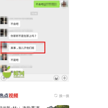
热点
视频
换一换
华光新<材>：选举‘董’事