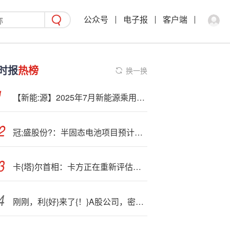
公众号
电子报
客户端
时报
热榜
换一换
【新能:源】2025年7月新能源乘用车厂商批发销量快讯
冠;盛股份?：半固态电池项目预计明年量产
卡{塔}尔首相：卡方正在重新评估加沙冲突调停者角色
刚刚，利{好}来了{！}A股公司，密集公告！